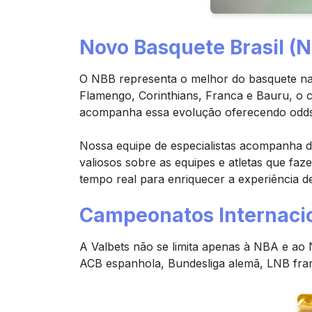
Novo Basquete Brasil (N
O NBB representa o melhor do basquete naci
Flamengo, Corinthians, Franca e Bauru, o 
acompanha essa evolução oferecendo odds 
Nossa equipe de especialistas acompanha de
valiosos sobre as equipes e atletas que fa
tempo real para enriquecer a experiência d
Campeonatos Internacio
A Valbets não se limita apenas à NBA e ao 
ACB espanhola, Bundesliga alemã, LNB france