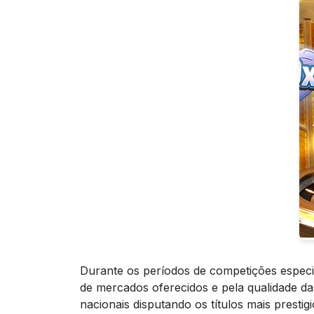
Durante os períodos de competições especi
de mercados oferecidos e pela qualidade d
nacionais disputando os títulos mais presti