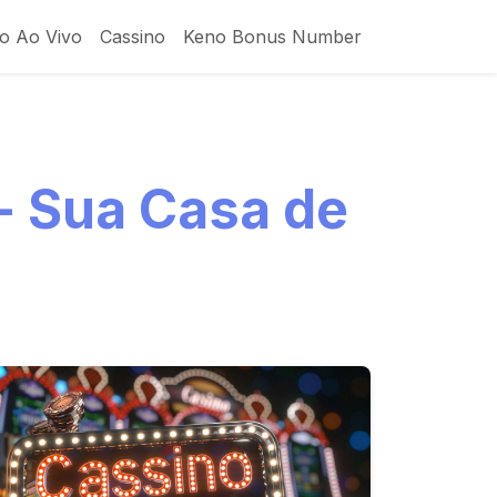
o Ao Vivo
Cassino
Keno Bonus Number
- Sua Casa de