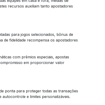
 das equipes em casa e fora, médias de
stes recursos auxiliam tanto apostadores
tadas para jogos selecionados, bônus de
ma de fidelidade recompensa os apostadores
áticas com prêmios especiais, apostas
so compromisso em proporcionar valor
a de ponta para proteger todas as transações
autocontrole e limites personalizáveis.