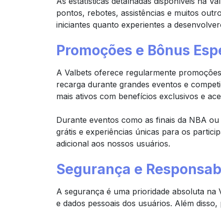
As estatísticas detalhadas disponíveis na V
pontos, rebotes, assistências e muitos out
iniciantes quanto experientes a desenvolver
Promoções e Bônus Espe
A Valbets oferece regularmente promoções 
recarga durante grandes eventos e competi
mais ativos com benefícios exclusivos e ac
Durante eventos como as finais da NBA ou 
grátis e experiências únicas para os parti
adicional aos nossos usuários.
Segurança e Responsab
A segurança é uma prioridade absoluta na Va
e dados pessoais dos usuários. Além disso,