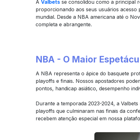
A
Valbets
se consolidou como a principal r
proporcionando aos seus usuários acesso p
mundial. Desde a NBA americana até o Novo
completa e abrangente.
NBA - O Maior Espetácu
A NBA representa o ápice do basquete profi
playoffs e finais. Nossos apostadores pode
pontos, handicap asiático, desempenho indiv
Durante a temporada 2023-2024, a Valbets 
playoffs que culminaram nas finais da conf
recebem atenção especial em nossa platafor