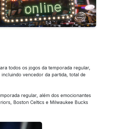
ara todos os jogos da temporada regular,
ncluindo vencedor da partida, total de
temporada regular, além dos emocionantes
riors, Boston Celtics e Milwaukee Bucks