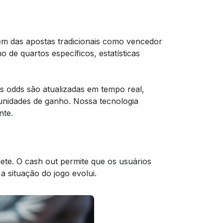
ém das apostas tradicionais como vencedor
de quartos específicos, estatísticas
s odds são atualizadas em tempo real,
unidades de ganho. Nossa tecnologia
nte.
ete. O cash out permite que os usuários
 situação do jogo evolui.